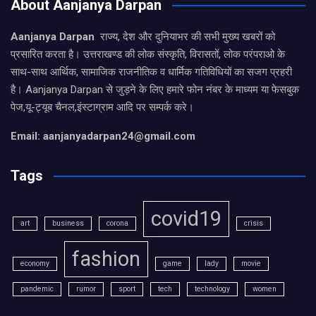
About Aanjanya Darpan
Aanjanya Darpan
राज्य, देश और दुनियाभर की सभी मुख्य खबरों को
प्रसारित करता है। उत्तराखण्ड की लोक संस्कृति, विरासतों, लोक परंपराओ के
साथ-साथ आर्थिक, सामाजिक राजनीतिक व धार्मिक गतिविधियों का सजग प्रहरी
है। Aanjanya Darpan से जुड़ने के लिए हमारे फोन नंबर के माध्यम या फेसबुक
पेज,यू-ट्यूब चैनल,इंस्टाग्राम आदि पर सम्पर्क करे।
Email: aanjanyadarpan24@gmail.com
Tags
covid19
art
business
corona
crisis
fashion
economy
game
lady
movie
pandemic
rumor
sport
tech
technology
women