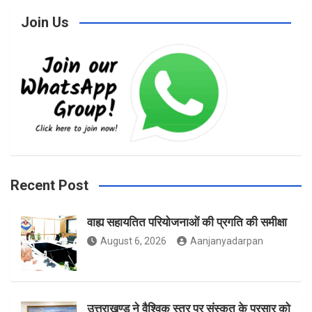
Join Us
c
s
i
e
t
t
b
a
t
Recent Post
वाह्य सहायतित परियोजनाओं की प्रगति की समीक्षा
o
g
e
August 6, 2026
Aanjanyadarpan
o
r
r
उत्तराखण्ड ने वैश्विक स्तर पर संस्कृत के प्रसार को