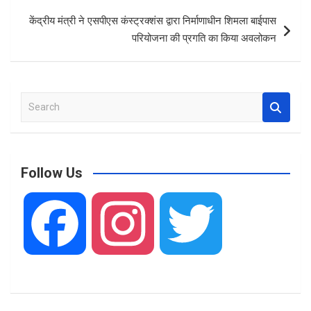
o
p
केंद्रीय मंत्री ने एसपीएस कंस्ट्रक्शंस द्वारा निर्माणाधीन शिमला बाईपास
k
p
परियोजना की प्रगति का किया अवलोकन
S
e
a
r
c
Follow Us
h
F
I
T
a
n
w