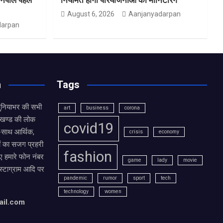
August 6, 2026
Aanjanyadarpan
darpan
n
Tags
दुनियाभर की सभी
art
business
corona
राखण्ड की लोक
covid19
थ-साथ आर्थिक,
crisis
economy
ं का सजग प्रहरी
fashion
 हमारे फोन नंबर
game
lady
movie
ंस्टाग्राम आदि पर
pandemic
rumor
sport
tech
technology
women
ail.com