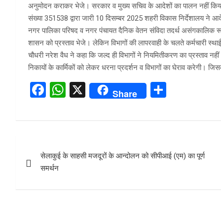
अनुमोदन कराकर भेजे। सरकार व मुख्य सचिव के आदेशों का पालन नहीं किया 
संख्या 351538 द्वारा जारी 10 दिसम्बर 2025 शहरी विकास निर्देशालय न
नगर पालिका परिषद व नगर पंचायत दैनिक वेतन संविदा तदर्थ असंगकालिक रूप
शासन को प्रस्ताव भेजे। लेकिन विभागों की लापरवाही के चलते कर्मचारी स्थाई न
चौधरी नरेश वैध ने कहा कि जल्द ही विभागों ने नियमितीकरण का प्रस्ताव नहीं 
निकायों के कार्मिकों को लेकर धरना प्रदर्शन व विभागों का घेराव करेगी। ज
F
W
X
S
Share
a
h
h
ce
at
ar
b
s
e
Post
o
A
सेलाकुई के साहसी मजदूरों के आन्दोलन को सीपीआई (एम) का पूर्ण
navigation
o
p
समर्थन
k
p