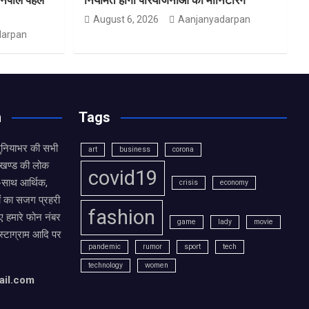
August 6, 2026
Aanjanyadarpan
darpan
n
Tags
दुनियाभर की सभी
art
business
corona
राखण्ड की लोक
covid19
थ-साथ आर्थिक,
crisis
economy
ं का सजग प्रहरी
fashion
 हमारे फोन नंबर
game
lady
movie
ंस्टाग्राम आदि पर
pandemic
rumor
sport
tech
technology
women
ail.com