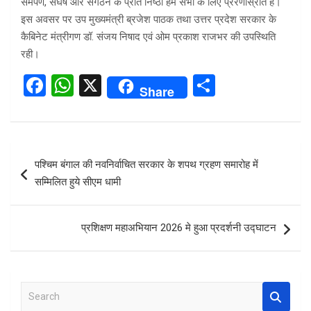
समर्पण, संघर्ष और संगठन के प्रति निष्ठा हम सभी के लिए प्रेरणास्रोत है।
इस अवसर पर उप मुख्यमंत्री ब्रजेश पाठक तथा उत्तर प्रदेश सरकार के
कैबिनेट मंत्रीगण डॉ. संजय निषाद एवं ओम प्रकाश राजभर की उपस्थिति
रही।
F
W
X
S
Share
a
h
h
ce
at
ar
b
s
e
Post
पश्चिम बंगाल की नवनिर्वाचित सरकार के शपथ ग्रहण समारोह में
o
A
navigation
सम्मिलित हुये सीएम धामी
o
p
k
p
प्रशिक्षण महाअभियान 2026 मे हुआ प्रदर्शनी उद्घाटन
S
e