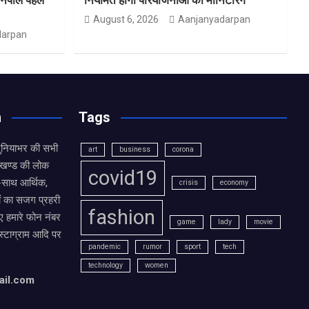
August 6, 2026
Aanjanyadarpan
darpan
n
Tags
दुनियाभर की सभी
art
business
corona
राखण्ड की लोक
covid19
थ-साथ आर्थिक,
crisis
economy
ं का सजग प्रहरी
fashion
 हमारे फोन नंबर
game
lady
movie
ंस्टाग्राम आदि पर
pandemic
rumor
sport
tech
technology
women
ail.com