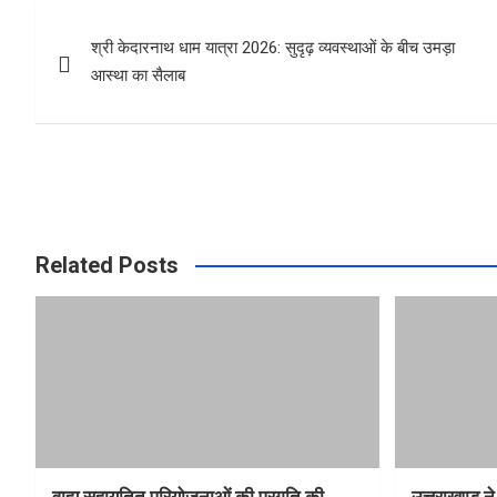
b
s
e
Post
o
A
श्री केदारनाथ धाम यात्रा 2026: सुदृढ़ व्यवस्थाओं के बीच उमड़ा
navigation
o
p
आस्था का सैलाब
k
p
Related Posts
वाह्य सहायतित परियोजनाओं की प्रगति की
उत्तराखण्ड ने