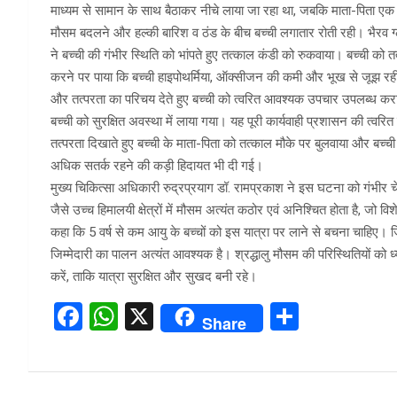
माध्यम से सामान के साथ बैठाकर नीचे लाया जा रहा था, जबकि माता-पिता 
मौसम बदलने और हल्की बारिश व ठंड के बीच बच्ची लगातार रोती रही। भैरव ग्
ने बच्ची की गंभीर स्थिति को भांपते हुए तत्काल कंडी को रुकवाया। बच्ची को तत
करने पर पाया कि बच्ची हाइपोथर्मिया, ऑक्सीजन की कमी और भूख से जूझ रही थ
और तत्परता का परिचय देते हुए बच्ची को त्वरित आवश्यक उपचार उपलब्ध कर
बच्ची को सुरक्षित अवस्था में लाया गया। यह पूरी कार्यवाही प्रशासन की त्वरि
तत्परता दिखाते हुए बच्ची के माता-पिता को तत्काल मौके पर बुलवाया और बच्ची को स
अधिक सतर्क रहने की कड़ी हिदायत भी दी गई।
मुख्य चिकित्सा अधिकारी रुद्रप्रयाग डॉ. रामप्रकाश ने इस घटना को गंभीर चेत
जैसे उच्च हिमालयी क्षेत्रों में मौसम अत्यंत कठोर एवं अनिश्चित होता है, जो व
कहा कि 5 वर्ष से कम आयु के बच्चों को इस यात्रा पर लाने से बचना चाहिए। जि
जिम्मेदारी का पालन अत्यंत आवश्यक है। श्रद्धालु मौसम की परिस्थितियों को ध्या
करें, ताकि यात्रा सुरक्षित और सुखद बनी रहे।
F
W
X
S
Share
a
h
h
ce
at
ar