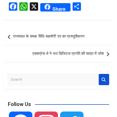
F
W
X
S
Share
a
h
h
ce
at
ar
b
s
e
Post
राज्यपाल के समक्ष ‘विधि सहयोगी’ एप का प्रस्तुतीकरण
o
A
navigation
o
p
एक्सप्रेस-वे ने भरा डिजिटल प्रगति की यात्रा में जोश
k
p
S
e
a
r
c
Follow Us
h