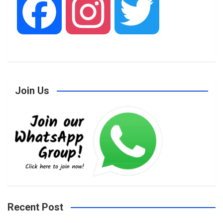
F
I
T
a
n
w
Join Us
c
s
i
e
t
t
b
a
t
Recent Post