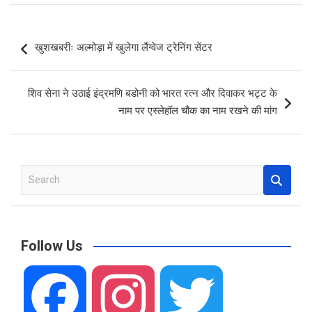
ce
at
ar
b
s
e
Post
खुशखबरीः अल्मोड़ा में खुलेगा लैंग्वेज ट्रेनिंग सेंटर
o
A
navigation
o
p
शिव सेना ने उठाई इंद्रमणि बडोनी को भारत रत्न और दिवाकर भट्ट के
k
p
नाम पर एस्लेहॉल चौक का नाम रखने की मांग
S
e
a
r
c
Follow Us
h
F
I
T