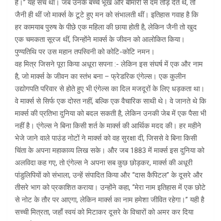
है।” यह सच था। जब उनके बच्चे भूख और बीमारी से दम तोड़ देते थे, तो
जैनी ही थीं जो मार्क्स के टूटे हुए मन को संभालती थीं। इतिहास गवाह है कि
हर कामयाब पुरुष के पीछे एक महिला की छाया होती है, लेकिन जैनी तो खुद
एक चमकता सूरज थीं, जिन्होंने मार्क्स के जीवन को आलोकित किया।
पुण्यतिथि पर उस महान तपस्विनी को कोटि-कोटि नमन।
वह मित्र जिसने पूरा किया अधूरा सपना :- लेकिन इस संघर्ष में एक और नाम
है, जो मार्क्स के जीवन का स्तंभ बना – फ्रेडरिक एंगेल्स। एक कुलीन
उद्योगपति परिवार से होते हुए भी एंगेल्स का दिल मजदूरों के लिए धड़कता था।
वे मार्क्स से सिर्फ एक दोस्त नहीं, बल्कि एक वैचारिक साथी थे। वे जानते थे कि
मार्क्स की प्रतिभा दुनिया को बदल सकती है, लेकिन उनकी जेब में एक पैसा भी
नहीं है। एंगेल्स ने बिना किसी शर्त के मार्क्स की आर्थिक मदद की। हर महीने
भेजे जाने वाले पाउंड नोटों ने मार्क्स को वह सुरक्षा दी, जिससे वे बिना किसी
चिंता के अपना महाकाव्य लिख सके। और जब 1883 में मार्क्स इस दुनिया को
अलविदा कह गए, तो एंगेल्स ने अपना सब कुछ छोड़कर, मार्क्स की अधूरी
पांडुलिपियों को संभाला, उन्हें संपादित किया और “दास कैपिटल” के दूसरे और
तीसरे भाग को प्रकाशित कराया। उन्होंने कहा, “मेरा नाम इतिहास में एक छोटे
से नोट के तौर पर आएगा, लेकिन मार्क्स का नाम हमेशा जीवित रहेगा।” यही है
सच्ची मित्रता, जहाँ स्वयं को मिटाकर दूसरे के विचारों को अमर कर दिया