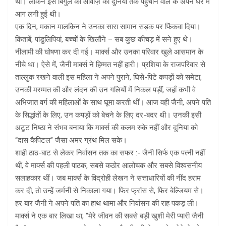
था। लेकिन इस बिगुल की आवाज़ को दुनिया तक पहुंचाने वाले के अपने घर में
आग लगी हुई थी।
एक दिन, मकान मालकिन ने उनका सारा सामान सड़क पर फिंकवा दिया।
किताबें, पांडुलिपियां, बच्चों के खिलौने – सब कुछ कीचड़ में सने हुए थे।
नीलामी की घोषणा कर दी गई। मार्क्स और उनका परिवार खुले आसमान के
नीचे था। ऐसे में, जैनी मार्क्स ने हिम्मत नहीं हारी। प्रशिया के राजपरिवार से
ताल्लुक रखने वाली इस महिला ने अपने पुराने, घिसे-पिटे कपड़ों को समेटा,
उनकी मरम्मत की और लंदन की उन गलियों में निकल पड़ीं, जहाँ कभी वे
अभिजात वर्ग की महिलाओं के साथ घूमा करती थीं। आज वही जैनी, अपने पति
के सिद्धांतों के लिए, उन कपड़ों को बेचने के लिए दर-बदर थी। उनकी इसी
अटूट निष्ठा ने संभव बनाया कि मार्क्स की कलम रुके नहीं और दुनिया को
“दास कैपिटल” जैसा अमर ग्रंथ मिल सके।
शाही ठाठ-बाट से लेकर निर्वासन तक का सफर :- जैनी सिर्फ एक पत्नी नहीं
थीं, वे मार्क्स की पहली पाठक, सबसे कठोर आलोचक और सबसे विश्वसनीय
सलाहकार थीं। जब मार्क्स के विद्रोही लेखन ने सत्ताधारियों की नींद हराम
कर दी, तो उन्हें जर्मनी से निकाला गया। फिर फ्रांस से, फिर बेल्जियम से।
हर बार जैनी ने अपने पति का हाथ थामा और निर्वासन की राह पकड़ ली।
मार्क्स ने एक बार लिखा था, “मेरे जीवन की सबसे बड़ी खुशी मेरी प्यारी जैनी