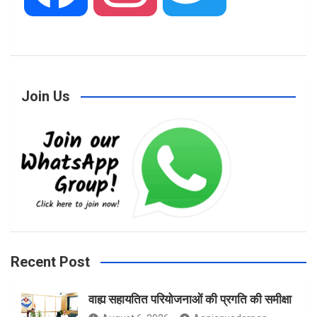
a
n
w
Join Us
c
s
i
e
t
t
b
a
t
Recent Post
वाह्य सहायतित परियोजनाओं की प्रगति की समीक्षा
o
g
e