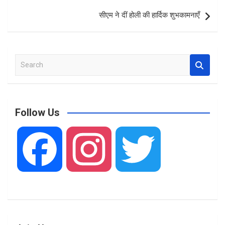
o
p
सीएम ने दीं होली की हार्दिक शुभकामनाएँ
k
p
S
e
a
r
c
Follow Us
h
F
I
T
a
n
w