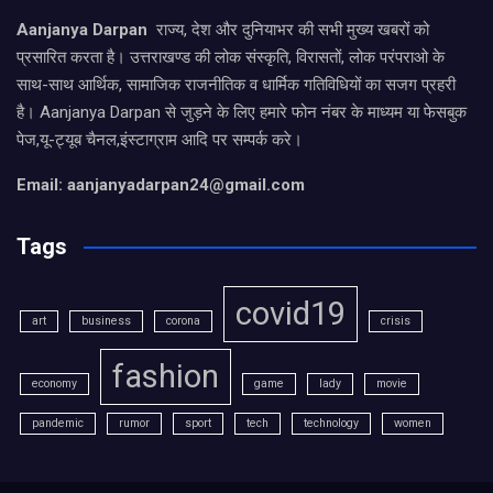
Aanjanya Darpan
राज्य, देश और दुनियाभर की सभी मुख्य खबरों को
प्रसारित करता है। उत्तराखण्ड की लोक संस्कृति, विरासतों, लोक परंपराओ के
साथ-साथ आर्थिक, सामाजिक राजनीतिक व धार्मिक गतिविधियों का सजग प्रहरी
है। Aanjanya Darpan से जुड़ने के लिए हमारे फोन नंबर के माध्यम या फेसबुक
पेज,यू-ट्यूब चैनल,इंस्टाग्राम आदि पर सम्पर्क करे।
Email: aanjanyadarpan24@gmail.com
Tags
covid19
art
business
corona
crisis
fashion
economy
game
lady
movie
pandemic
rumor
sport
tech
technology
women