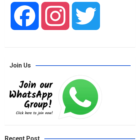
F
I
T
a
n
w
Join Us
c
s
i
e
t
t
b
a
t
Recent Post