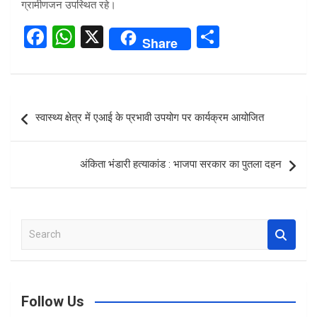
ग्रामीणजन उपस्थित रहे।
F
W
X
S
Share
a
h
h
ce
at
ar
b
s
e
Post
स्वास्थ्य क्षेत्र में एआई के प्रभावी उपयोग पर कार्यक्रम आयोजित
o
A
navigation
o
p
अंकिता भंडारी हत्याकांड : भाजपा सरकार का पुतला दहन
k
p
S
e
a
r
c
Follow Us
h