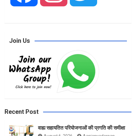
a
n
w
Join Us
c
s
i
e
t
t
b
a
t
Recent Post
वाह्य सहायतित परियोजनाओं की प्रगति की समीक्षा
o
g
e