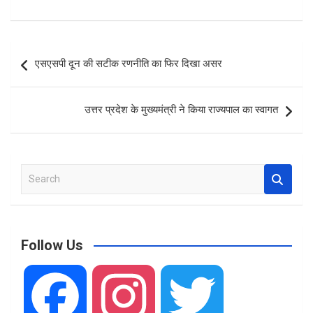
a
h
h
ce
at
ar
b
s
e
Post
एसएसपी दून की सटीक रणनीति का फिर दिखा असर
o
A
navigation
o
p
उत्तर प्रदेश के मुख्यमंत्री ने किया राज्यपाल का स्वागत
k
p
S
e
a
r
c
Follow Us
h
F
I
T