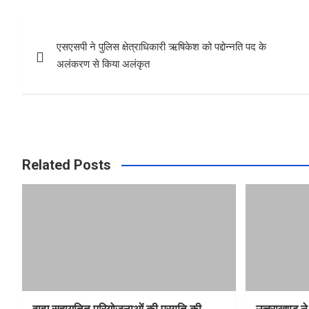
b
s
e
Post
o
A
एसएसपी ने पुलिस क्षेत्राधिकारी ऋषिकेश को पद्दोन्नति पद के
navigation
o
p
अलंकरण से किया अलंकृत
k
p
Related Posts
वाह्य सहायतित परियोजनाओं की प्रगति की
उत्तराखण्ड ने