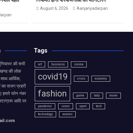
August 6, 2026
Aanjanyadarpan
darpan
n
Tags
दुनियाभर की सभी
art
business
corona
राखण्ड की लोक
covid19
थ-साथ आर्थिक,
crisis
economy
ं का सजग प्रहरी
fashion
 हमारे फोन नंबर
game
lady
movie
ंस्टाग्राम आदि पर
pandemic
rumor
sport
tech
technology
women
ail.com