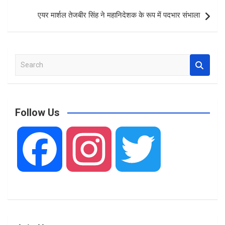
o
p
एयर मार्शल तेजबीर सिंह ने महानिदेशक के रूप में पदभार संभाला
k
p
S
e
a
r
c
Follow Us
h
F
I
T
a
n
w