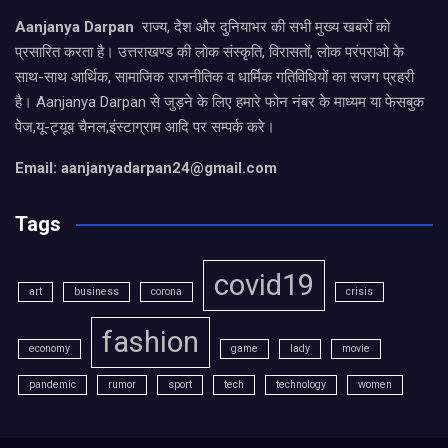
Aanjanya Darpan
राज्य, देश और दुनियाभर की सभी मुख्य खबरों को
प्रसारित करता है। उत्तराखण्ड की लोक संस्कृति, विरासतों, लोक परंपराओ के
साथ-साथ आर्थिक, सामाजिक राजनीतिक व धार्मिक गतिविधियों का सजग प्रहरी
है। Aanjanya Darpan से जुड़ने के लिए हमारे फोन नंबर के माध्यम या फेसबुक
पेज,यू-ट्यूब चैनल,इंस्टाग्राम आदि पर सम्पर्क करे।
Email: aanjanyadarpan24@gmail.com
Tags
covid19
art
business
corona
crisis
fashion
economy
game
lady
movie
pandemic
rumor
sport
tech
technology
women