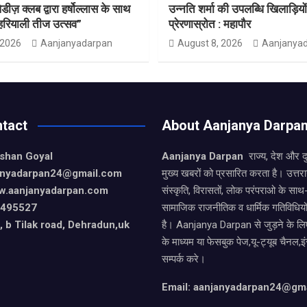
़ क्लब द्वारा हर्षोल्लास के साथ
उन्नति शर्मा की उपलब्धि खिलाड़ियो
हरियाली तीज उत्सव”
प्रेरणास्रोत : महापौर
 2026
Aanjanyadarpan
August 8, 2026
Aanjanya
tact
About Aanjanya Darpa
ishan Goyal
Aanjanya Darpan
राज्य, देश और 
janyadarpan24@gmail.com
मुख्य खबरों को प्रसारित करता है। उत्त
w.aanjanyadarpan.com
संस्कृति, विरासतों, लोक परंपराओ के सा
9495527
सामाजिक राजनीतिक व धार्मिक गतिविधियो
 b Tilak road, Dehradun,uk
है। Aanjanya Darpan से जुड़ने के लिए
के माध्यम या फेसबुक पेज,यू-ट्यूब चैनल,इ
सम्पर्क करे।
Email: aanjanyadarpan24@gm