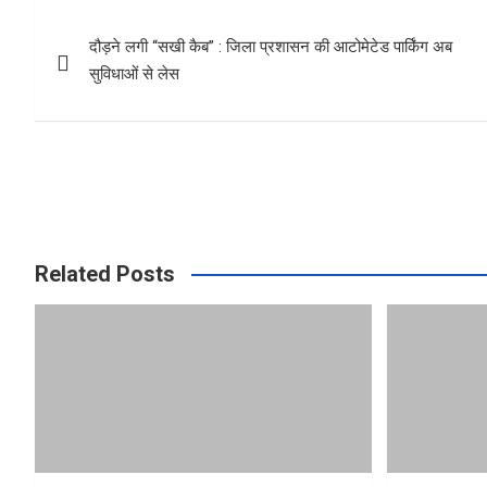
b
s
e
Post
o
A
दौड़ने लगी ‘‘सखी कैब’’ : जिला प्रशासन की आटोमेटेड पार्किंग अब
navigation
o
p
सुविधाओं से लेस
k
p
Related Posts