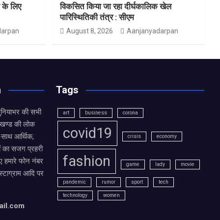
ं के लिए
विकसित किया जा रहा दीर्घकालिक खेल
पारिस्थितिकी तंत्र : सीएम
darpan
August 8, 2026
Aanjanyadarpan
n
Tags
दुनियाभर की सभी
art
business
corona
राखण्ड की लोक
covid19
थ-साथ आर्थिक,
crisis
economy
ं का सजग प्रहरी
fashion
 हमारे फोन नंबर
game
lady
movie
ंस्टाग्राम आदि पर
pandemic
rumor
sport
tech
technology
women
ail.com