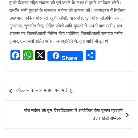
हमारे विकल्प रहित संकल्प को पूर्ण करने के लक्ष्य में हमारे भागीदार बनेंगे।
उन्होंने सभी युवाओं के उज्ज्वल भविष्य की कामना की। कार्यक्रम में निकिता
उपाध्याय, कविता गोस्वामी, खुशी जोशी, चारु बोरा, पूर्वा गोस्वामी,हर्षिता राणा,
गुलनाज, सुरजीत सिंह, रोहित जोशी आदि युवाओं ने अपनी बात रखी। इस
अवसर पर जिलाधिकारी नितिन सिंह भदौरिया, जिलाधिकारी चम्पावत मनीष
कुमार, एसएसपी सहित अनेक जनप्रतिनिधि, युवा आदि मौजूद थे।
F
W
X
S
Share
a
h
h
ce
at
ar
b
s
e
Post
हर्षोल्लास के साथ मनाया गया भाई दूज
o
A
navigation
o
p
पांच नवंबर को दून विश्वविद्यालय में आयोजित होगा दूसरा प्रवासी
k
p
उत्तराखंडी सम्मेलन