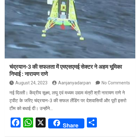
b
s
e
o
A
o
p
k
p
चंद्रयान-3 की सफलता में एमएसएमई सेक्टर ने अहम भूमिका
निभाई : नारायण राणे
August 24, 2023
Aanjanyadarpan
No Comments
नई दिल्ली। केंद्रीय सूक्ष्म, लघु एवं मध्यम उद्यम मंत्री श्री नारायण राणे ने
ट्वीट के जरिए चंद्रयान-3 की सफल लैंडिंग पर देशवासियों और पूरी इसरो
टीम को बधाई दी। उन्होंने…
F
W
X
S
Share
a
h
h