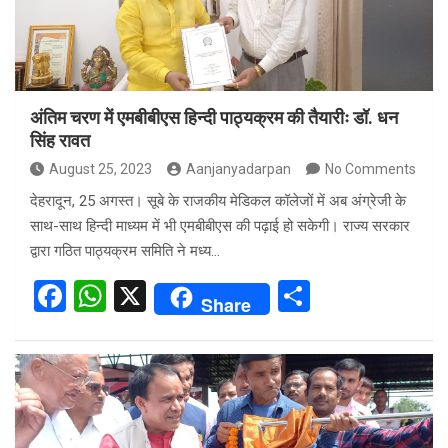
k
p
अंतिम चरण में एमबीबीएस हिन्दी पाठ्यक्रम की तैयारीः डॉ. धन
सिंह रावत
August 25, 2023
Aanjanyadarpan
No Comments
देहरादून, 25 अगस्त। सूबे के राजकीय मेडिकल कॉलेजों में अब अंग्रेजी के
साथ-साथ हिन्दी माध्यम में भी एमबीबीएस की पढ़ाई हो सकेगी। राज्य सरकार
द्वारा गठित पाठ्यक्रम समिति ने मध्य…
F
W
X
S
Share
a
h
h
ce
at
ar
b
s
e
o
A