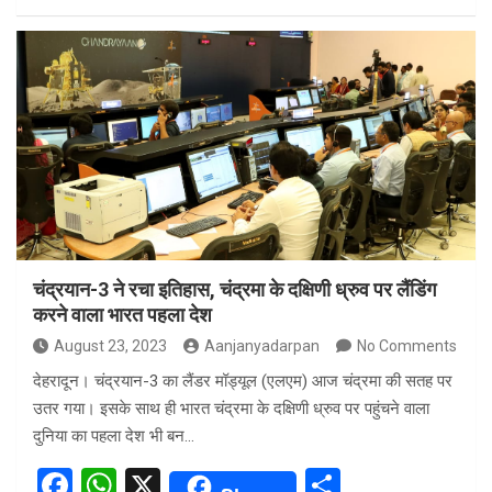
a
h
h
ce
at
ar
b
s
e
o
A
o
p
k
p
चंद्रयान-3 ने रचा इतिहास, चंद्रमा के दक्षिणी ध्रुव पर लैंडिंग
करने वाला भारत पहला देश
August 23, 2023
Aanjanyadarpan
No Comments
देहरादून। चंद्रयान-3 का लैंडर मॉड्यूल (एलएम) आज चंद्रमा की सतह पर
उतर गया। इसके साथ ही भारत चंद्रमा के दक्षिणी ध्रुव पर पहुंचने वाला
दुनिया का पहला देश भी बन…
F
W
X
S