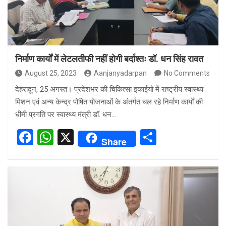
निर्माण कार्यों में लेटलतीफी नहीं होगी बर्दाश्तः डॉ. धन सिंह रावत
August 25, 2023
Aanjanyadarpan
No Comments
देहरादून, 25 अगस्त। प्रदेशभर की चिकित्सा इकाईयों में राष्ट्रीय स्वास्थ्य
मिशन एवं अन्य केन्द्र पोषित योजनाओं के अंतर्गत चल रहे निर्माण कार्यों की
धीमी प्रगति पर स्वास्थ्य मंत्री डॉ. धन…
F
W
X
S
Share
a
h
h
ce
at
ar
b
s
e
o
A
o
p