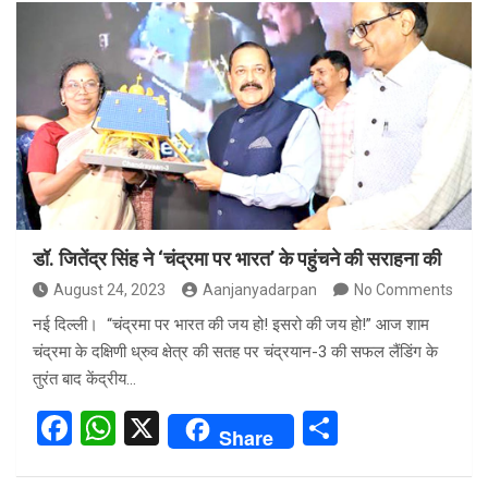
ce
at
ar
b
s
e
o
A
o
p
k
p
डॉ. जितेंद्र सिंह ने ‘चंद्रमा पर भारत’ के पहुंचने की सराहना की
August 24, 2023
Aanjanyadarpan
No Comments
नई दिल्ली। “चंद्रमा पर भारत की जय हो! इसरो की जय हो!” आज शाम
चंद्रमा के दक्षिणी ध्रुव क्षेत्र की सतह पर चंद्रयान-3 की सफल लैंडिंग के
तुरंत बाद केंद्रीय…
F
W
X
S
Share
a
h
h