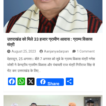
o
A
o
p
k
p
उत्तराखंड को मिले 33 हजार ग्रामीण आवास : ग्राम्य विकास
मंत्री
August 25, 2023
Aanjanyadarpan
1 Comment
देहरादून, 25 अगस्त। बीते 7 अगस्त को सुबे के ग्राम्य विकास मंत्री गणेश
जोशी ने केन्द्रीय ग्रामीण विकास और पंचायती राज मंत्री गिरीराज सिंह से
भेंट कर उत्तराखंड के लिए…
F
W
X
S
Share
a
h
h
ce
at
ar
b
s
e