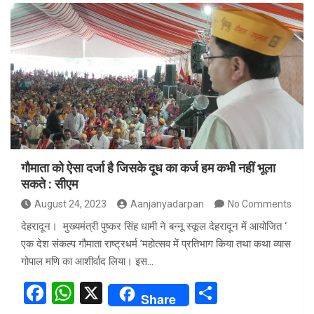
ce
at
ar
b
s
e
o
A
o
p
k
p
गौमाता को ऐसा दर्जा है जिसके दूध का कर्ज हम कभी नहीं भूला
सकते : सीएम
August 24, 2023
Aanjanyadarpan
No Comments
देहरादून। मुख्यमंत्री पुष्कर सिंह धामी ने बन्नू स्कूल देहरादून में आयोजित ‘
एक देश संकल्प गौमाता राष्ट्रधर्म ’महोत्सव में प्रतिभाग किया तथा कथा व्यास
गोपाल मणि का आशीर्वाद लिया। इस…
F
W
X
S
Share