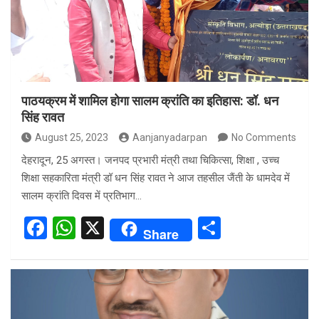
o
p
k
p
पाठयक्रम में शामिल होगा सालम क्रांति का इतिहास: डॉ. धन
सिंह रावत
August 25, 2023
Aanjanyadarpan
No Comments
देहरादून, 25 अगस्त। जनपद प्रभारी मंत्री तथा चिकित्सा, शिक्षा , उच्च
शिक्षा सहकारिता मंत्री डॉ धन सिंह रावत ने आज तहसील जैंती के धामदेव में
सालम क्रांति दिवस में प्रतिभाग…
F
W
X
S
Share
a
h
h
ce
at
ar
b
s
e